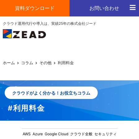
コ
資料ダウンロード
お問い合わせ
ン
テ
ジード
クラウド運用代行や導入は、実績25年の株式会社ジード
クラウドの運用や導入はお任せください
ン
ツ
へ
ス
キ
ホーム
コラム
その他
利用料金
ッ
プ
クラウドがよく分かる！お役立ちコラム
#利用料金
AWS
Azure
Google Cloud
クラウド全般
セキュリティ