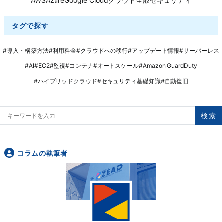
AWS
Azure
Google Cloud
クラウド全般
セキュリティ
タグで探す
#導入・構築方法
#利用料金
#クラウドへの移行
#アップデート情報
#サーバーレス
#AI
#EC2
#監視
#コンテナ
#オートスケール
#Amazon GuardDuty
#ハイブリッドクラウド
#セキュリティ基礎知識
#自動復旧
検索
コラムの執筆者