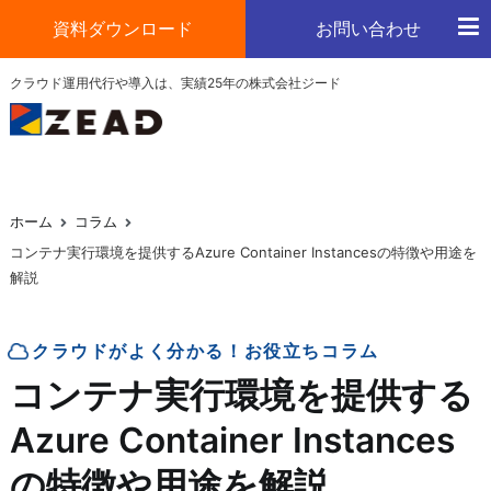
コ
資料ダウンロード
お問い合わせ
ン
テ
ジード
クラウド運用代行や導入は、実績25年の株式会社ジード
クラウドの運用や導入はお任せください
ン
ツ
へ
ス
キ
ホーム
コラム
ッ
コンテナ実行環境を提供するAzure Container Instancesの特徴や用途を
プ
解説
クラウドがよく分かる！お役立ちコラム
コンテナ実行環境を提供する
Azure Container Instances
の特徴や用途を解説