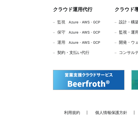
クラウド運用代行
クラウド
監視
設計・構
Azure
・
AWS
・
GCP
保守
監視・運
Azure
・
AWS
・
GCP
運用
開発
・
ウ
Azure
・
AWS
・
GCP
契約・支払い代行
コンサル
利用規約
個人情報保護方針