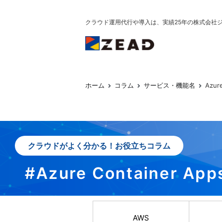
コ
ン
クラウド運用代行や導入は、実績25年の株式会社
テ
ン
ジード
クラウドの運用や導
ツ
へ
ス
ホーム
コラム
サービス・機能名
Azur
キ
ッ
プ
クラウドがよく分かる！お役立ちコラム
#Azure Container App
AWS