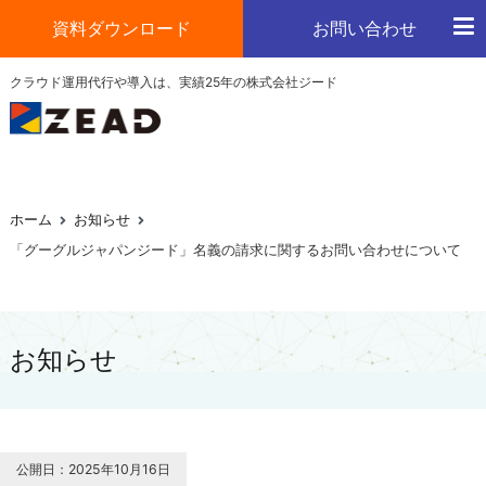
コ
資料ダウンロード
お問い合わせ
ン
テ
ジード
クラウド運用代行や導入は、実績25年の株式会社ジード
クラウドの運用や導入はお任せください
ン
ツ
へ
ス
キ
ホーム
お知らせ
ッ
「グーグルジャパンジード」名義の請求に関するお問い合わせについて
プ
お知らせ
公開日：2025年10月16日